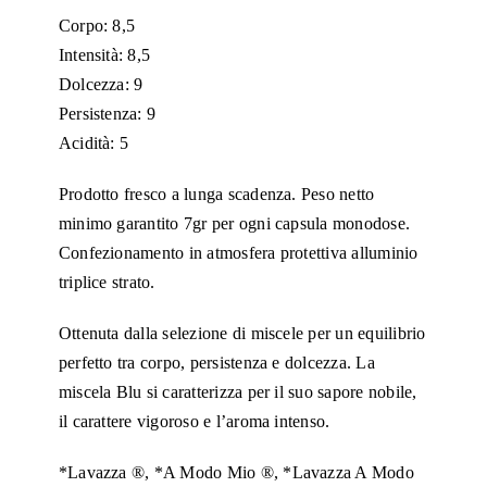
Corpo: 8,5
Modo
Intensità: 8,5
Mio
Dolcezza: 9
®
Persistenza: 9
Don
Acidità: 5
Carlo
miscela
Prodotto fresco a lunga scadenza. Peso netto
BLU
minimo garantito 7gr per ogni capsula monodose.
quantità
Confezionamento in atmosfera protettiva alluminio
triplice strato.
Ottenuta dalla selezione di miscele per un equilibrio
perfetto tra corpo, persistenza e dolcezza. La
miscela Blu si caratterizza per il suo sapore nobile,
il carattere vigoroso e l’aroma intenso.
*Lavazza ®, *A Modo Mio ®, *Lavazza A Modo