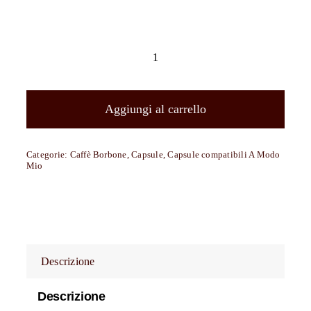
1000
capsule
Caffè
Aggiungi al carrello
Borbone
compatibili
Categorie:
Caffè Borbone
,
Capsule
,
Capsule compatibili A Modo
con
Mio
tutte
le
macchine
a
Marchio
Descrizione
Lavazza
®
Descrizione
A