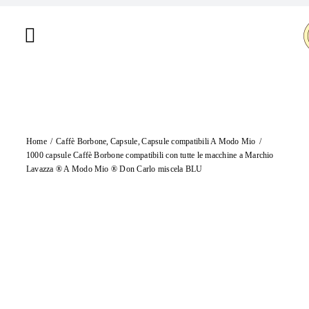
Salta
al
Toggle
contenuto
Navigation
Home
Chi siamo
Home
Caffè Borbone
Capsule
Capsule compatibili A Modo Mio
Shop
1000 capsule Caffè Borbone compatibili con tutte le macchine a Marchio
Lavazza ® A Modo Mio ® Don Carlo miscela BLU
Brand
Offerte
Contatti