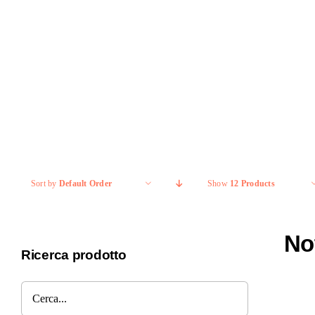
Salta
al
contenuto
Sort by
Default Order
Show
12 Products
No
Ricerca prodotto