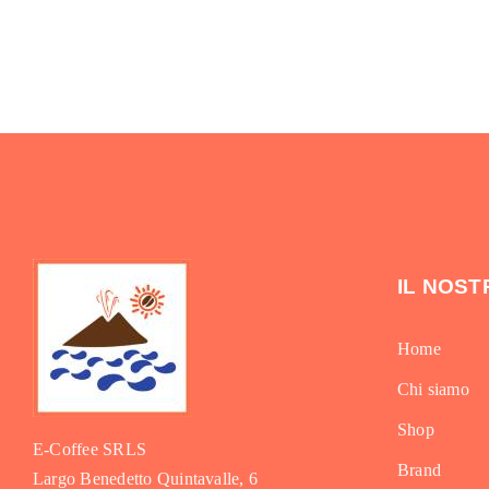
IL NOS
Home
Chi siamo
Shop
E-Coffee SRLS
Brand
Largo Benedetto Quintavalle, 6