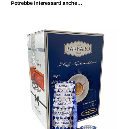
Potrebbe interessarti anche…
1200 capsule Caffè Barbaro
compatibili con tutte le macchine a
Marchio Nescafè Dolce Gusto ®
miscela BLU Cremoso Napoli