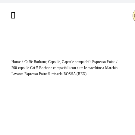
Salta
al
Toggle
contenuto
Navigation
Home
Chi siamo
Home
Caffè Borbone
Capsule
Capsule compatibili Espresso Point
Shop
200 capsule Caffè Borbone compatibili con tutte le macchine a Marchio
Lavazza Espresso Point ® miscela ROSSA (RED)
Brand
Offerte
Contatti