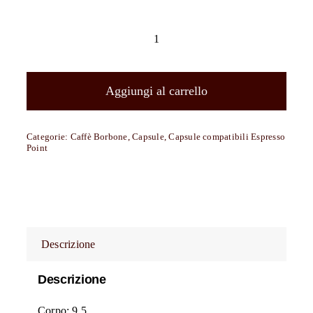
200
capsule
Caffè
Aggiungi al carrello
Borbone
compatibili
Categorie:
Caffè Borbone
,
Capsule
,
Capsule compatibili Espresso
con
Point
tutte
le
macchine
a
Marchio
Descrizione
Lavazza
Espresso
Descrizione
Point
Corpo: 9,5
®