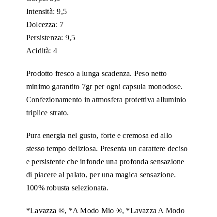
Intensità: 9,5
miscela
Dolcezza: 7
ROSSA
Persistenza: 9,5
(RED)
Acidità: 4
quantità
Prodotto fresco a lunga scadenza. Peso netto
minimo garantito 7gr per ogni capsula monodose.
Confezionamento in atmosfera protettiva alluminio
triplice strato.
Pura energia nel gusto, forte e cremosa ed allo
stesso tempo deliziosa. Presenta un carattere deciso
e persistente che infonde una profonda sensazione
di piacere al palato, per una magica sensazione.
100% robusta selezionata.
*Lavazza ®, *A Modo Mio ®, *Lavazza A Modo