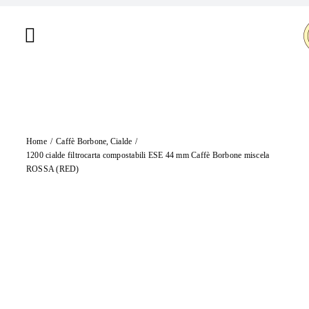
Salta
al
Toggle
contenuto
Navigation
Home
Chi siamo
Home
Caffè Borbone
Cialde
Shop
1200 cialde filtrocarta compostabili ESE 44 mm Caffè Borbone miscela
ROSSA (RED)
Brand
Offerte
Contatti