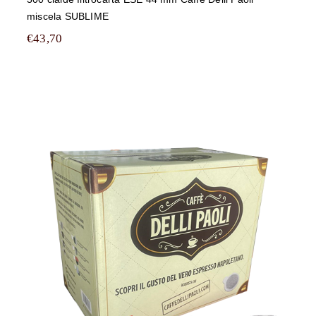
miscela SUBLIME
€
43,70
450 cialde filtrocarta ESE 44 mm
Caffè Delli Paoli miscela SUBLIME