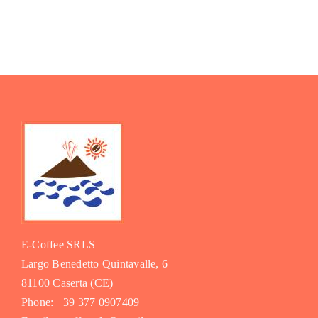
E-Coffee SRLS
Largo Benedetto Quintavalle, 6
81100 Caserta (CE)
Phone: +39 377 0907409