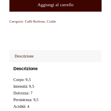
filtrocarta
Aggiungi al carrello
compostabili
ESE
Categorie:
Caffè Borbone
,
Cialde
44
mm
Caffè
Borbone
miscela
Descrizione
ROSSA
(RED)
Descrizione
quantità
Corpo: 9,5
Intensità: 9,5
Dolcezza: 7
Persistenza: 9,5
Acidità: 4