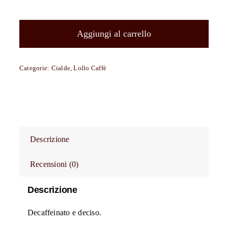
1500
cialde
filtrocarta
Aggiungi al carrello
compostabili
ESE
Categorie:
Cialde
,
Lollo Caffè
44
mm
Lollo
Caffè
miscela
Descrizione
Dek
(Deca)
Recensioni (0)
quantità
Descrizione
Decaffeinato e deciso.