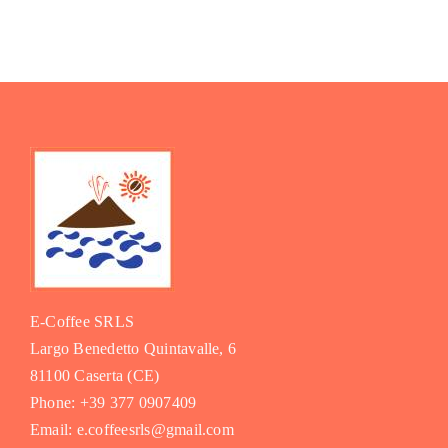
E-Coffee SRLS
Largo Benedetto Quintavalle, 6
81100 Caserta (CE)
Phone: +39 377 0907409
Email: e.coffeesrls@gmail.com