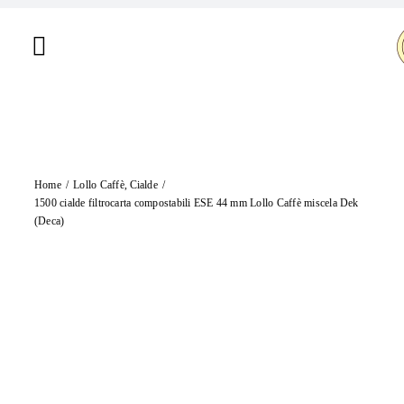
Salta
al
Toggle
contenuto
Navigation
Home
Chi siamo
Home
Lollo Caffè
Cialde
Shop
1500 cialde filtrocarta compostabili ESE 44 mm Lollo Caffè miscela Dek
(Deca)
Brand
Offerte
Contatti