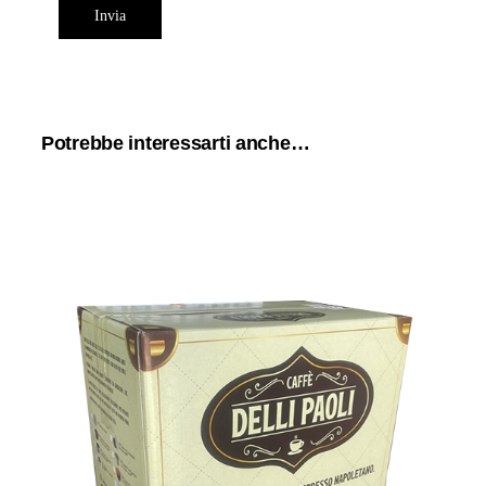
Potrebbe interessarti anche…
150 cialde filtrocarta ESE 44 mm
Caffè Delli Paoli miscela SUBLIME