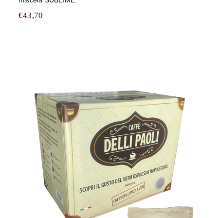
miscela SUBLIME
€
43,70
450 cialde filtrocarta ESE 44 mm
Caffè Delli Paoli miscela SUBLIME