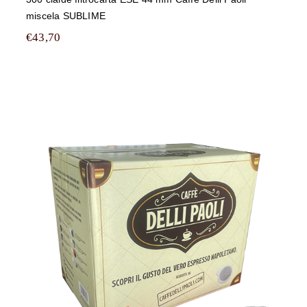
miscela SUBLIME
€
43,70
450 cialde filtrocarta ESE 44 mm
Caffè Delli Paoli miscela SUBLIME