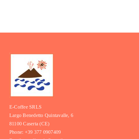
E-Coffee SRLS
Largo Benedetto Quintavalle, 6
81100 Caserta (CE)
Phone: +39 377 0907409