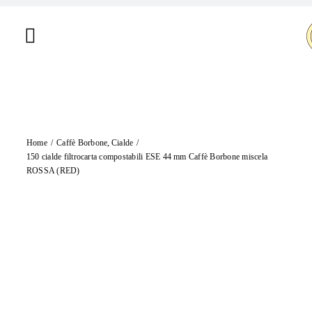
Salta
al
Toggle
contenuto
Navigation
Home
Chi siamo
Home
Caffè Borbone
Cialde
Shop
150 cialde filtrocarta compostabili ESE 44 mm Caffè Borbone miscela
ROSSA (RED)
Brand
Offerte
Contatti