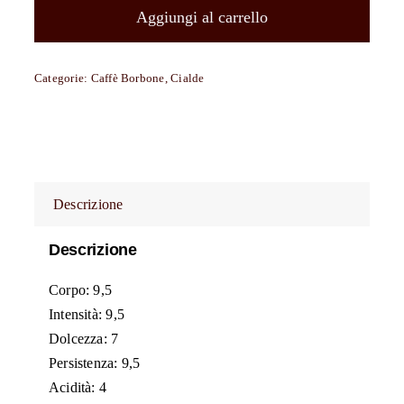
filtrocarta
Aggiungi al carrello
compostabili
ESE
Categorie:
Caffè Borbone
,
Cialde
44
mm
Caffè
Borbone
miscela
Descrizione
ROSSA
(RED)
Descrizione
quantità
Corpo: 9,5
Intensità: 9,5
Dolcezza: 7
Persistenza: 9,5
Acidità: 4