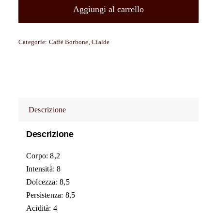
filtrocarta
Aggiungi al carrello
compostabili
ESE
Categorie:
Caffè Borbone
,
Cialde
44
mm
Caffè
Borbone
miscela
Descrizione
DEK
(DECA)
Descrizione
quantità
Corpo: 8,2
Intensità: 8
Dolcezza: 8,5
Persistenza: 8,5
Acidità: 4