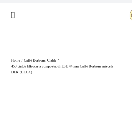
Salta
al
Toggle
contenuto
Navigation
Home
Chi siamo
Home
Caffè Borbone
Cialde
Shop
450 cialde filtrocarta compostabili ESE 44 mm Caffè Borbone miscela
DEK (DECA)
Brand
Offerte
Contatti