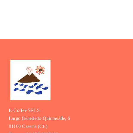
E-Coffee SRLS
Largo Benedetto Quintavalle, 6
81100 Caserta (CE)