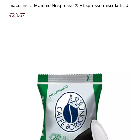
macchine a Marchio Nespresso ® REspresso miscela BLU
€
28,67
100 capsule Caffè Borbone compatibili
con tutte le macchine a Marchio
Nespresso ® REspresso miscela DEK
(DECA)