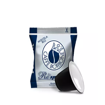
1000 capsule Caffè Borbone
compatibili con tutte le macchine a
Marchio Nespresso ® REspresso
miscela BLU