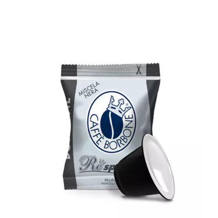
1000 capsule Caffè Borbone
compatibili con tutte le macchine a
Marchio Nespresso ® REspresso
miscela NERA