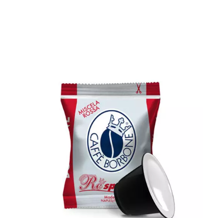
1000 capsule Caffè Borbone
compatibili con tutte le macchine a
Marchio Nespresso ® REspresso
miscela ROSSA (RED)