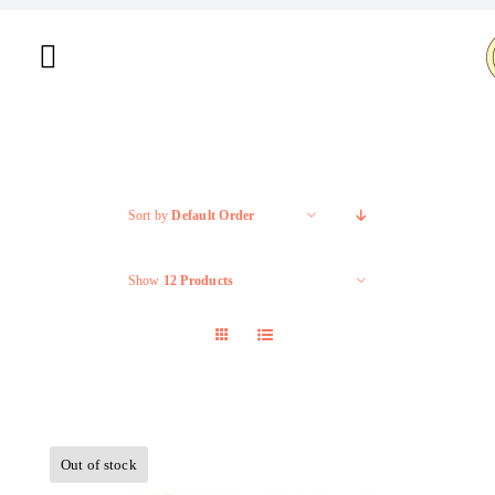
Salta
al
Toggle
contenuto
Navigation
Home
Chi siamo
Sort by
Default Order
Shop
Show
12 Products
Brand
Offerte
Contatti
Out of stock