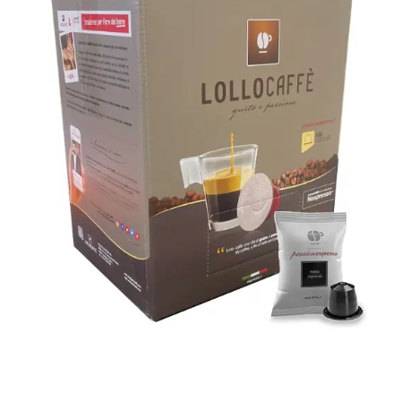
400 capsule Lollo Caffè
Passionespresso compatibili con
Nespresso® miscela NERA (NERO)