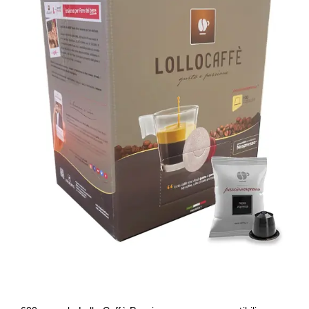
600 capsule Lollo Caffè
Passionespresso compatibili con
Nespresso® miscela NERA (NERO)