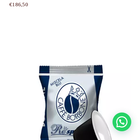
€
186,50
200 capsule Caffè Borbone compatibili
con tutte le macchine a Marchio
Nespresso ® REspresso miscela BLU