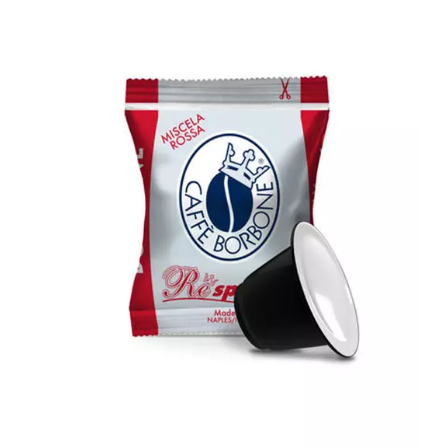
100 capsule Caffè Borbone compatibili
con tutte le macchine a Marchio
Nespresso ® REspresso miscela
ROSSA (RED)