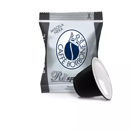
100 capsule Caffè Borbone compatibili
con tutte le macchine a Marchio
Nespresso ® REspresso miscela NERA