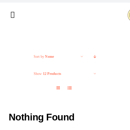
Salta
al
Toggle
contenuto
Navigation
Home
Chi siamo
Sort by
Nome
Shop
Show
12 Products
Brand
Offerte
Nothing Found
Contatti