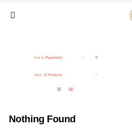
Salta
al
Toggle
contenuto
Navigation
Home
Chi siamo
Sort by
Popularity
Shop
Show
12 Products
Brand
Offerte
Nothing Found
Contatti