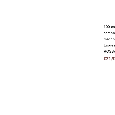
100 ca
compati
macchi
Espres
ROSSA
€
27,5
60
c
tu