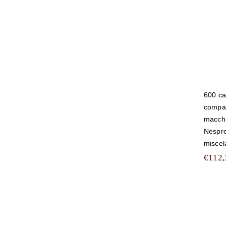
600 ca
compati
macchi
Nespr
misce
€
112,