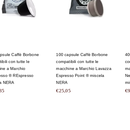
tutte le macchine a
Marchio
Marchio Lavazza
Nespresso ®
Espresso Point ®
REspresso
miscela NERA
miscela NERA
psule Caffè Borbone
100 capsule Caffè Borbone
40
bili con tutte le
compatibili con tutte le
co
ne a Marchio
macchine a Marchio Lavazza
ma
esso ® REspresso
Espresso Point ® miscela
Ne
la NERA
NERA
mi
35
€
25,05
€