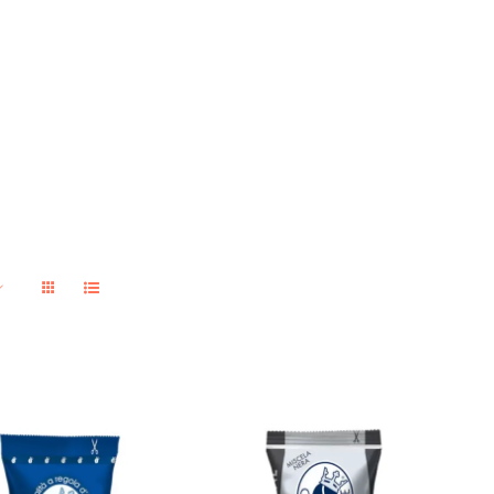
1000 capsule Caffè
0 capsule Caffè
Borbone
Borbone
compatibili con