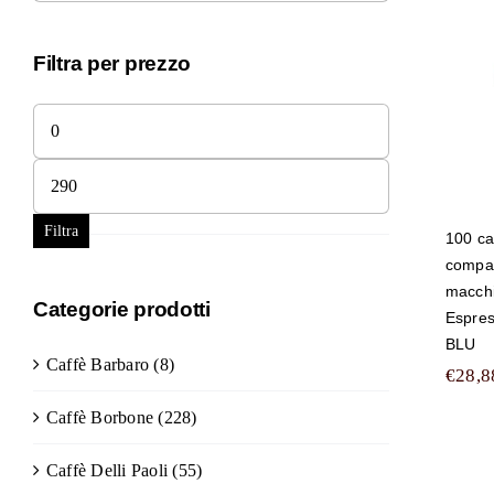
c
tu
M
Filtra per prezzo
E
Prezzo
Min
Prezzo
Max
Filtra
100 ca
compati
macchi
Categorie prodotti
Espres
BLU
Caffè Barbaro
(8)
€
28,8
Caffè Borbone
(228)
Caffè Delli Paoli
(55)