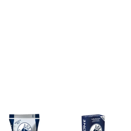
400 capsule Caffè
Borbone
250 gr. di macinato
compatibili con