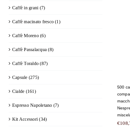
Caffè in grani
(7)
50
Caffè macinato fresco
(1)
c
tu
Caffè Moreno
(6)
Caffè Passalacqua
(8)
Caffè Toraldo
(87)
Capsule
(275)
500 ca
Cialde
(161)
compati
macchi
Espresso Napoletano
(7)
Nespr
misce
Kit Accessori
(34)
€
108,