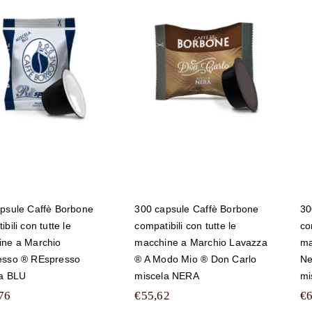
0 capsule Caffè
300 capsule Caffè
Borbone
Borbone
ompatibili con
compatibili con
tte le macchine a
tutte le macchine a
Marchio
Marchio Lavazza ®
Nespresso ®
A Modo Mio ® Don
REspresso
Carlo miscela
miscela BLU
NERA
psule Caffè Borbone
300 capsule Caffè Borbone
30
bili con tutte le
compatibili con tutte le
co
ne a Marchio
macchine a Marchio Lavazza
ma
esso ® REspresso
® A Modo Mio ® Don Carlo
Ne
la BLU
miscela NERA
mi
76
€
55,62
€