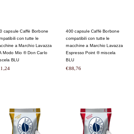
0 capsule Caffè Borbone
400 capsule Caffè Borbone
mpatibili con tutte le
compatibili con tutte le
cchine a Marchio Lavazza
macchine a Marchio Lavazza
A Modo Mio ® Don Carlo
Espresso Point ® miscela
scela BLU
BLU
61,24
€
88,76
400 capsule Caffè
300 capsule Caffè
Borbone
Borbone
compatibili con
compatibili con
tutte le macchine a
tutte le macchine a