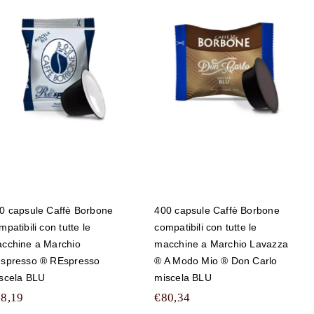
300 capsule Caffè
400 capsule Caffè
Borbone
Borbone
compatibili con
compatibili con
tutte le macchine a
tutte le macchine a
Marchio
Marchio Lavazza ®
Nespresso ®
A Modo Mio ® Don
REspresso
Carlo miscela BLU
miscela BLU
0 capsule Caffè Borbone
400 capsule Caffè Borbone
mpatibili con tutte le
compatibili con tutte le
cchine a Marchio
macchine a Marchio Lavazza
spresso ® REspresso
® A Modo Mio ® Don Carlo
scela BLU
miscela BLU
68,19
€
80,34