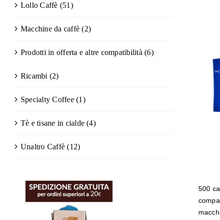
Lollo Caffè
(51)
Macchine da caffè
(2)
Prodotti in offerta e altre compatibilità
(6)
50
Ricambi
(2)
c
tu
Specialty Coffee
(1)
Ma
A 
Tè e tisane in cialde
(4)
Ca
Unaltro Caffè
(12)
500 ca
compati
macchi