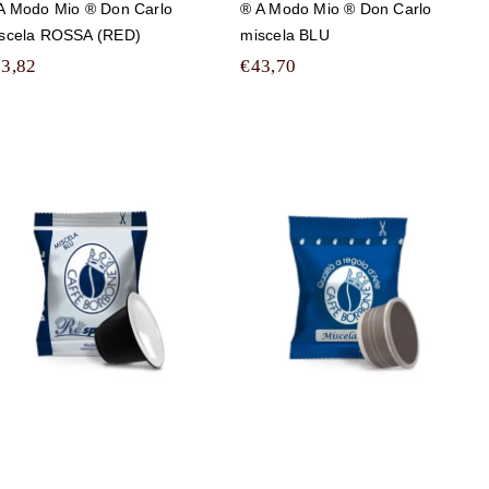
A Modo Mio ® Don Carlo
® A Modo Mio ® Don Carlo
scela ROSSA (RED)
miscela BLU
93,82
€
43,70
1000 capsule Caffè
600 capsule Caffè
Borbone
Borbone
compatibili con
compatibili con
tutte le macchine a
tutte le macchine a
Marchio
Marchio Lavazza
Nespresso ®
Espresso Point ®
REspresso
miscela BLU
miscela BLU