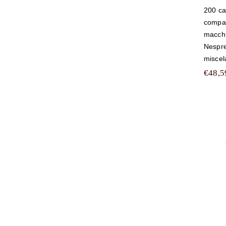
200 ca
compati
macchi
Nespr
misce
€
48,5
10
c
tu
M
E
m