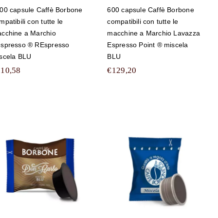
00 capsule Caffè Borbone
600 capsule Caffè Borbone
mpatibili con tutte le
compatibili con tutte le
cchine a Marchio
macchine a Marchio Lavazza
spresso ® REspresso
Espresso Point ® miscela
scela BLU
BLU
210,58
€
129,20
300 capsule Caffè
400 capsule Caffè
Borbone
Borbone
compatibili con
compatibili con
tutte le macchine a
tutte le macchine a
Marchio Lavazza ®
Marchio Lavazza
A Modo Mio ® Don
Espresso Point ®
Carlo miscela BLU
miscela BLU