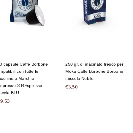
fresco per Moka
tutte le macchine a
Caffè Borbone
Marchio
Borbone miscela
Nespresso ®
Nobile
REspresso
miscela BLU
0 capsule Caffè Borbone
250 gr. di macinato fresco per
mpatibili con tutte le
Moka Caffè Borbone Borbone
cchine a Marchio
miscela Nobile
spresso ® REspresso
€
3,50
scela BLU
89,53