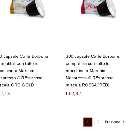
Marchio
Marchio
Nespresso ®
Nespresso ®
REspresso
REspresso
miscela ORO
miscela ROSSA
GOLD
(RED)
0 capsule Caffè Borbone
300 capsule Caffè Borbone
mpatibili con tutte le
compatibili con tutte le
cchine a Marchio
macchine a Marchio
spresso ® REspresso
Nespresso ® REspresso
scela ORO GOLD
miscela ROSSA (RED)
92,13
€
62,92
1
2
Prossimo