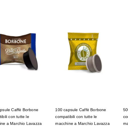
100 capsule Caffè
0 capsule Caffè
Borbone
Borbone
compatibili con
ompatibili con
tutte le macchine a
tte le macchine a
Marchio Lavazza
rchio Lavazza ®
Espresso Point ®
Modo Mio ® Don
miscela ORO
rlo miscela BLU
GOLD
psule Caffè Borbone
100 capsule Caffè Borbone
50
bili con tutte le
compatibili con tutte le
co
ne a Marchio Lavazza
macchine a Marchio Lavazza
ma