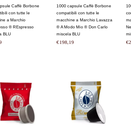
psule Caffè Borbone
1000 capsule Caffè Borbone
10
bili con tutte le
compatibili con tutte le
co
ne a Marchio
macchine a Marchio Lavazza
ma
esso ® REspresso
® A Modo Mio ® Don Carlo
Ne
la BLU
miscela BLU
mi
9
€
198,19
€
300 capsule Caffè
0 capsule Caffè
Borbone
Borbone
compatibili con
ompatibili con
tutte le macchine a
tte le macchine a
Marchio
archio Lavazza
Nespresso ®
spresso Point ®
REspresso
iscela ROSSA
miscela ORO
(RED)