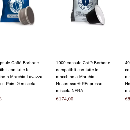
ompatibili con
tutte le macchine a
tte le macchine a
Marchio
archio Lavazza
Nespresso ®
spresso Point ®
REspresso
miscela BLU
miscela NERA
psule Caffè Borbone
1000 capsule Caffè Borbone
40
bili con tutte le
compatibili con tutte le
co
ne a Marchio Lavazza
macchine a Marchio
ma
so Point ® miscela
Nespresso ® REspresso
Ne
miscela NERA
mi
8
€
174,00
€