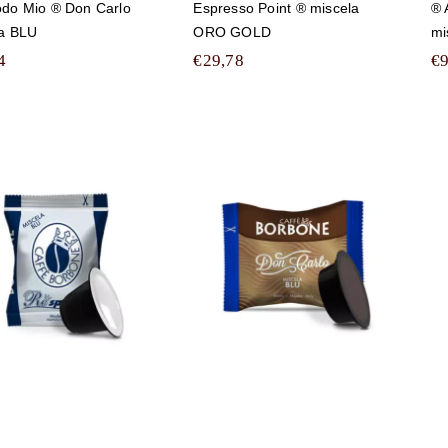
do Mio ® Don Carlo
Espresso Point ® miscela
® 
la BLU
ORO GOLD
mi
4
€
29,78
€
0 capsule Caffè
1000 capsule Caffè
Borbone
Borbone
ompatibili con
compatibili con
tte le macchine a
tutte le macchine a
Marchio
Marchio Lavazza ®
Nespresso ®
A Modo Mio ® Don
REspresso
Carlo miscela BLU
miscela BLU