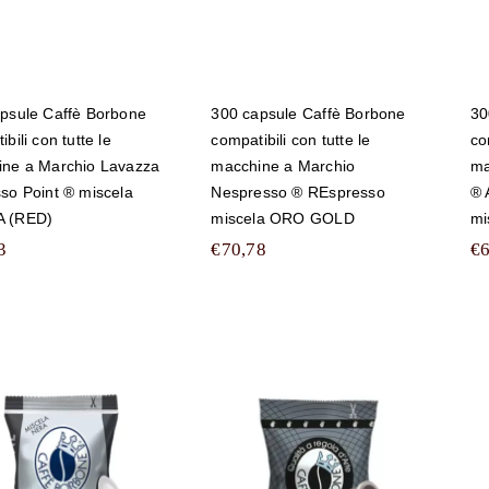
GOLD
psule Caffè Borbone
300 capsule Caffè Borbone
30
bili con tutte le
compatibili con tutte le
co
ne a Marchio Lavazza
macchine a Marchio
ma
so Point ® miscela
Nespresso ® REspresso
® 
 (RED)
miscela ORO GOLD
mi
3
€
70,78
€
0 capsule Caffè
100 capsule Caffè
Borbone
Borbone
ompatibili con
compatibili con
tte le macchine a