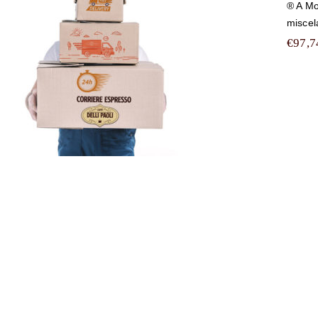
® A Mo
misce
€
97,7
20
c
tu