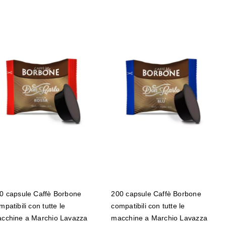
500 capsule Caffè
200 capsule Caffè
Borbone
Borbone
compatibili con
compatibili con
tutte le macchine a
tutte le macchine a
Marchio Lavazza ®
Marchio Lavazza ®
A Modo Mio ® Don
A Modo Mio ® Don
Carlo miscela
Carlo miscela BLU
ROSSA (RED)
0 capsule Caffè Borbone
200 capsule Caffè Borbone
mpatibili con tutte le
compatibili con tutte le
cchine a Marchio Lavazza
macchine a Marchio Lavazza