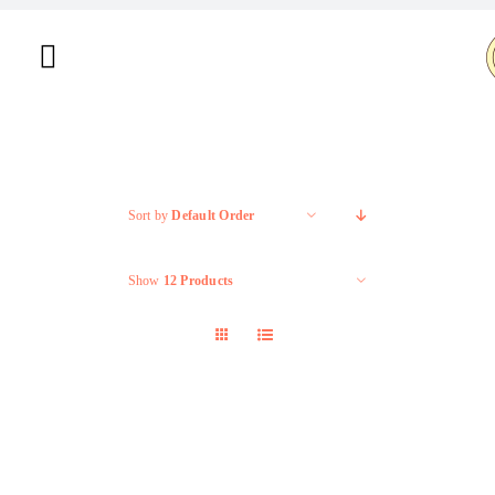
Salta
al
Toggle
contenuto
Navigation
Home
Chi siamo
Sort by
Default Order
Shop
Show
12 Products
Brand
Offerte
Contatti