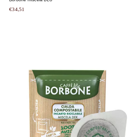
€
34,51
150 cialde filtrocarta compostabili ESE
44 mm Caffè Borbone miscela DEK
(DECA)