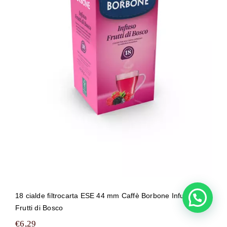
18 cialde filtrocarta ESE 44 mm Caffè
Borbone Infuso ai Frutti di Bosco
18 cialde filtrocarta ESE 44 mm Caffè Borbone Infuso ai
Hai bisogno di aiuto ?
Frutti di Bosco
€
6,29