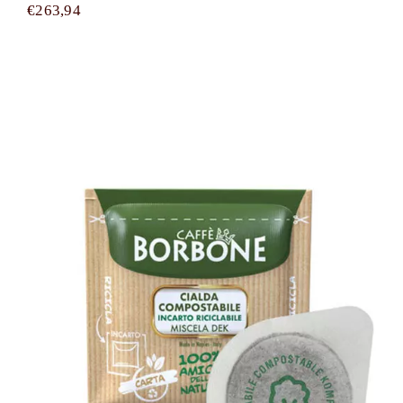
€
263,94
1500 cialde filtrocarta compostabili
ESE 44 mm Caffè Borbone miscela
DEK (DECA)