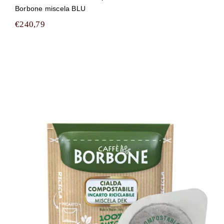
Borbone miscela BLU
€
240,79
1350 cialde filtrocarta compostabili
ESE 44 mm Caffè Borbone miscela
DEK (DECA)