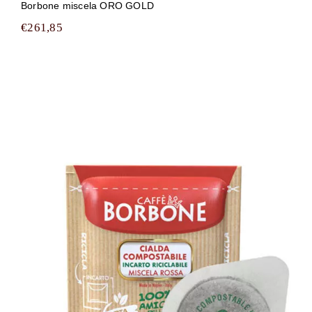
Borbone miscela ORO GOLD
€
261,85
1350 cialde filtrocarta compostabili
ESE 44 mm Caffè Borbone miscela
ROSSA (RED)