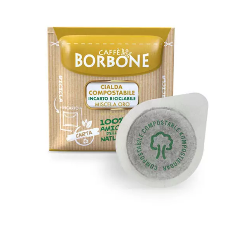
1050 cialde filtrocarta compostabili
ESE 44 mm Caffè Borbone miscela
ORO GOLD