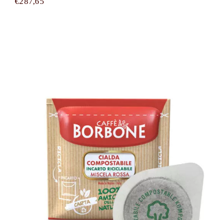
€
287,65
1500 cialde filtrocarta compostabili
ESE 44 mm Caffè Borbone miscela
ROSSA (RED)