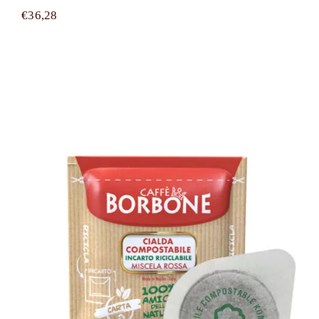
€
36,28
150 cialde filtrocarta compostabili ESE
44 mm Caffè Borbone miscela ROSSA
(RED)