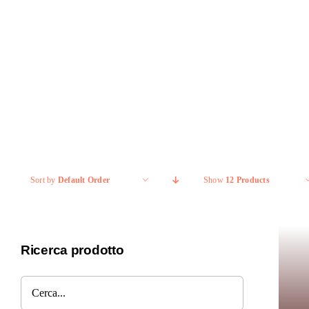
Salta
al
contenuto
Sort by
Default Order
Show
12 Products
Ricerca prodotto